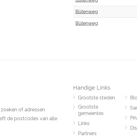
Bûtenweg
Bûtenweg
Bûtenweg
Handige Links
Grootste steden
Bl
Grootste
Sa
 zoeken of adressen
gemeentes
Pri
ft de postcodes van alle
Links
Di
Partners