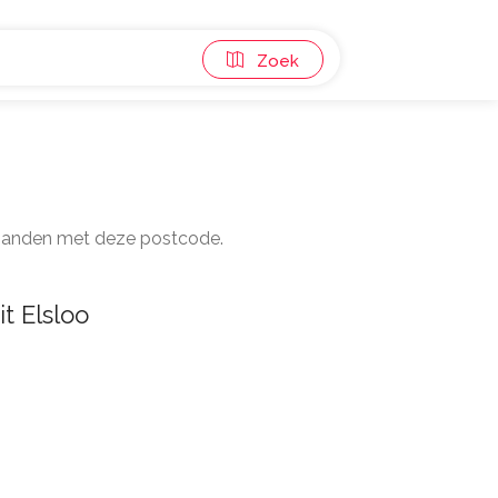
Zoek
0 panden met deze postcode.
t Elsloo