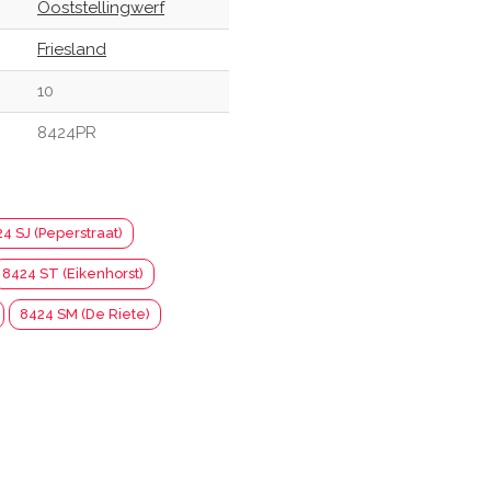
Ooststellingwerf
Friesland
10
8424PR
4 SJ (Peperstraat)
8424 ST (Eikenhorst)
8424 SM (De Riete)