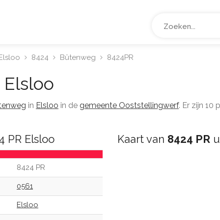
Elsloo
8424
Bûtenweg
8424PR
Elsloo
tenweg
in
Elsloo
in de
gemeente Ooststellingwerf
. Er zijn 1
4 PR Elsloo
Kaart van
8424 PR
ui
8424 PR
0561
Elsloo