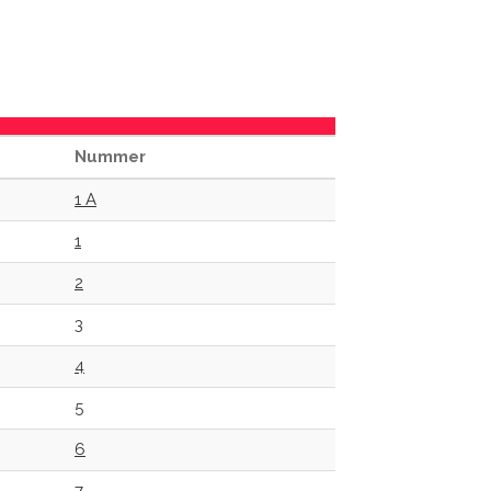
Nummer
1 A
1
2
3
4
5
6