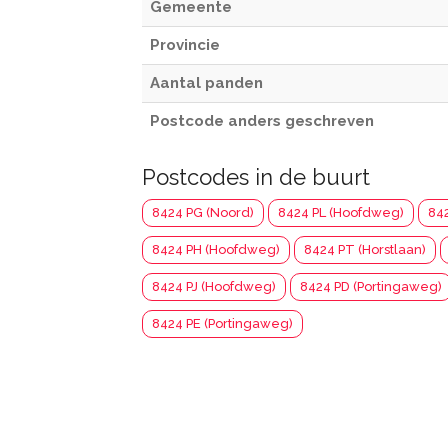
Gemeente
Provincie
Aantal panden
Postcode anders geschreven
Postcodes in de buurt
8424 PG (Noord)
8424 PL (Hoofdweg)
842
8424 PH (Hoofdweg)
8424 PT (Horstlaan)
8424 PJ (Hoofdweg)
8424 PD (Portingaweg)
8424 PE (Portingaweg)