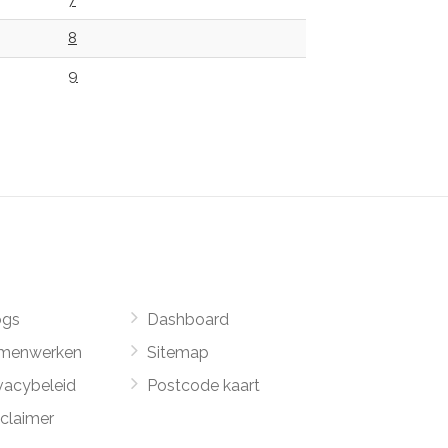
7
8
9
ogs
Dashboard
menwerken
Sitemap
vacybeleid
Postcode kaart
sclaimer