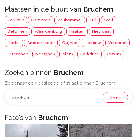
Plaatsen in de buurt van
Bruchem
Kerkwijk
Gameren
Zaltbommel
Tuil
Well
Delwijnen
Waardenburg
Haaften
Nieuwaal
Hedel
Ammerzoden
Opijnen
Hellouw
Velddriel
Hurwenen
Neerijnen
Alem
Kerkdriel
Rossum
Zoeken binnen
Bruchem
Zoek naar een postcode of straat binnen Bruchem:
Zoek
Foto's van
Bruchem