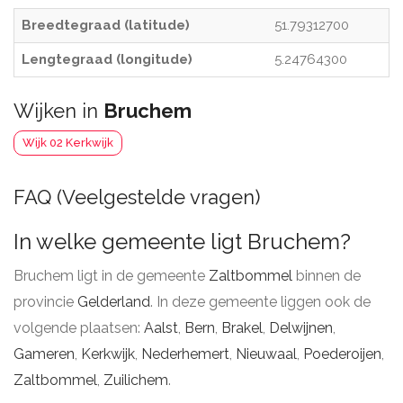
Breedtegraad (latitude)
51.79312700
Lengtegraad (longitude)
5.24764300
Wijken in
Bruchem
Wijk 02 Kerkwijk
FAQ (Veelgestelde vragen)
In welke gemeente ligt Bruchem?
Bruchem ligt in de gemeente
Zaltbommel
binnen de
provincie
Gelderland
. In deze gemeente liggen ook de
volgende plaatsen:
Aalst
,
Bern
,
Brakel
,
Delwijnen
,
Gameren
,
Kerkwijk
,
Nederhemert
,
Nieuwaal
,
Poederoijen
,
Zaltbommel
,
Zuilichem
.