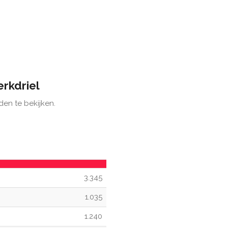
erkdriel
den te bekijken.
3.345
1.035
1.240