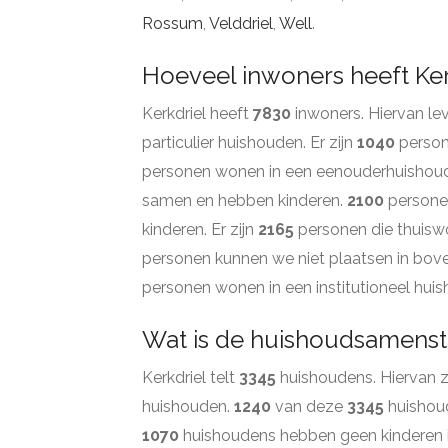
Rossum
,
Velddriel
,
Well
.
Hoeveel inwoners heeft Ker
Kerkdriel heeft
7830
inwoners. Hiervan l
particulier huishouden. Er zijn
1040
person
personen wonen in een eenouderhuishou
samen en hebben kinderen.
2100
persone
kinderen. Er zijn
2165
personen die thuiswo
personen kunnen we niet plaatsen in bov
personen wonen in een institutioneel hui
Wat is de huishoudsamenstel
Kerkdriel telt
3345
huishoudens. Hiervan z
huishouden.
1240
van deze
3345
huishou
1070
huishoudens hebben geen kinderen i