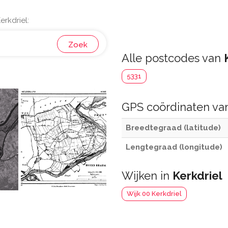
rkdriel:
Zoek
Alle postcodes van
5331
GPS coördinaten v
Breedtegraad (latitude)
Lengtegraad (longitude)
Wijken in
Kerkdriel
Wijk 00 Kerkdriel