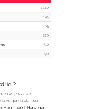
1.140
145
65
220
ond
710
90
driel?
nnen de provincie
 de volgende plaatsen:
n
,
Hoenzadriel
,
Hurwenen
,