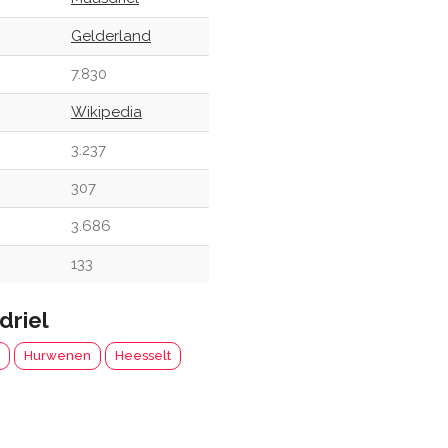
Gelderland
7.830
Wikipedia
3.237
307
3.686
133
driel
Hurwenen
Heesselt