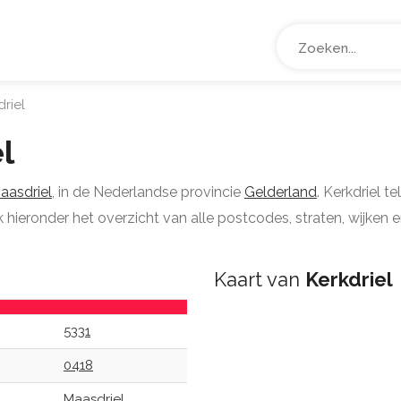
riel
l
aasdriel
, in de Nederlandse provincie
Gelderland
. Kerkdriel t
hieronder het overzicht van alle postcodes, straten, wijken e
Kaart van
Kerkdriel
5331
0418
Maasdriel