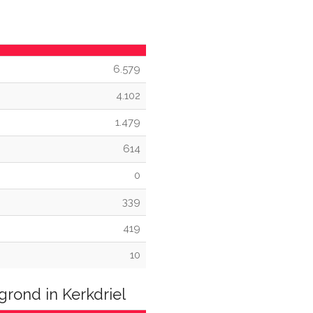
6.579
4.102
1.479
614
0
339
419
10
rond in Kerkdriel