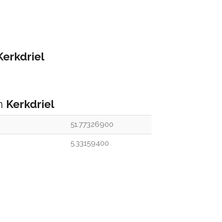
Kerkdriel
an
Kerkdriel
51.77326900
5.33159400