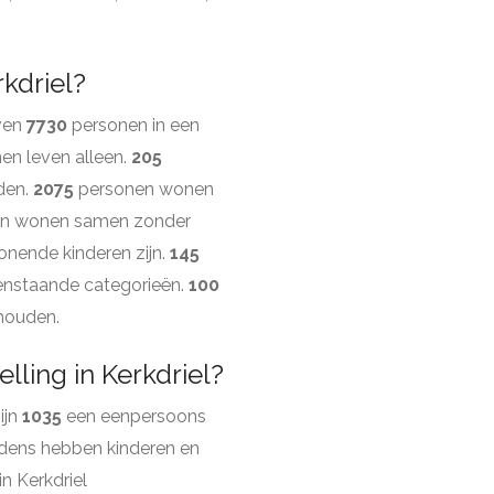
kdriel?
even
7730
personen in een
en leven alleen.
205
den.
2075
personen wonen
n wonen samen zonder
nende kinderen zijn.
145
enstaande categorieën.
100
shouden.
ling in Kerkdriel?
ijn
1035
een eenpersoons
dens hebben kinderen en
n Kerkdriel