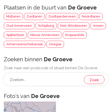
Plaatsen in de buurt van
De Groeve
Midlaren
Zuidlaren
Zuidlaarderveen
Noordlaren
Oud Annerveen
Schipborg
Kiel-Windeweer
Annen
Spijkerboor
Nieuw Annerveen
Kropswolde
Annerveenschekanaal
Zeegse
Zoeken binnen
De Groeve
Zoek naar een postcode of straat binnen De Groeve:
Zoek
Foto's van
De Groeve