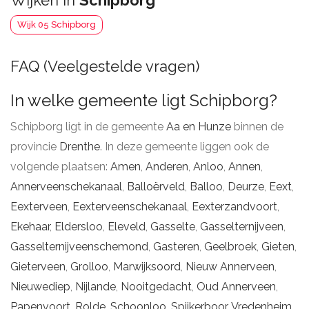
Wijken in
Schipborg
Wijk 05 Schipborg
FAQ (Veelgestelde vragen)
In welke gemeente ligt Schipborg?
Schipborg ligt in de gemeente
Aa en Hunze
binnen de
provincie
Drenthe
. In deze gemeente liggen ook de
volgende plaatsen:
Amen
,
Anderen
,
Anloo
,
Annen
,
Annerveenschekanaal
,
Balloërveld
,
Balloo
,
Deurze
,
Eext
,
Eexterveen
,
Eexterveenschekanaal
,
Eexterzandvoort
,
Ekehaar
,
Eldersloo
,
Eleveld
,
Gasselte
,
Gasselternijveen
,
Gasselternijveenschemond
,
Gasteren
,
Geelbroek
,
Gieten
,
Gieterveen
,
Grolloo
,
Marwijksoord
,
Nieuw Annerveen
,
Nieuwediep
,
Nijlande
,
Nooitgedacht
,
Oud Annerveen
,
Papenvoort
,
Rolde
,
Schoonloo
,
Spijkerboor
,
Vredenheim
.