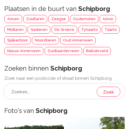
Plaatsen in de buurt van
Schipborg
Annen
Zuidlaren
Zeegse
Oudemolen
Anloo
Midlaren
Gasteren
De Groeve
Tynaarlo
Taarlo
Spijkerboor
Noordlaren
Oud Annerveen
Nieuw Annerveen
Zuidlaarderveen
Balloërveld
Zoeken binnen
Schipborg
Zoek naar een postcode of straat binnen Schipborg:
Zoek
Foto's van
Schipborg