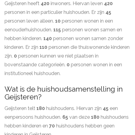
Geijsteren heeft
420
inwoners. Hiervan leven
420
personen in een particulier huishouden. Er zijn
45
personen leven alleen.
10
personen wonen in een
eenouderhuishouden.
115
personen wonen samen en
hebben kinderen.
140
personen wonen samen zonder
kinderen. Er zijn
110
personen die thuiswonende kinderen
zijn.
0
personen kunnen we niet plaatsen in
bovenstaande categorieën.
0
personen wonen in een
institutioneel huishouden.
Wat is de huishoudsamenstelling in
Geijsteren?
Geijsteren telt
180
huishoudens. Hiervan zijn
45
een
eenpersoons huishouden.
65
van deze
180
huishoudens
hebben kinderen en
70
huishoudens hebben geen
kinderen in Geijsteren