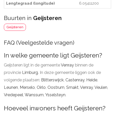
Lengtegraad (longitude)
6.05411200
Buurten in
Geijsteren
Geijsteren
FAQ (Veelgestelde vragen)
In welke gemeente ligt Geijsteren?
Geijsteren ligt in de gemeente
Venray
binnen de
provincie
Limburg
. In deze gemeente liggen ook de
volgende plaatsen:
Blitterswijck
,
Castenray
,
Heide
,
Leunen
,
Merselo
,
Oirlo
,
Oostrum
,
Smakt
,
Venray
,
Veulen
,
Vredepeel
,
Wanssum
,
Ysselsteyn
.
Hoeveel inwoners heeft Geijsteren?