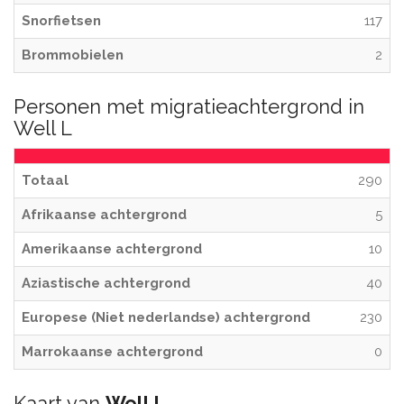
Snorfietsen
117
Brommobielen
2
Personen met migratieachtergrond in
Well L
Totaal
290
Afrikaanse achtergrond
5
Amerikaanse achtergrond
10
Aziastische achtergrond
40
Europese (Niet nederlandse) achtergrond
230
Marrokaanse achtergrond
0
Kaart van
Well L