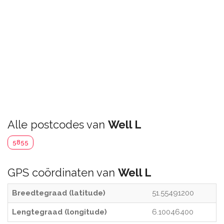
Alle postcodes van
Well L
5855
GPS coördinaten van
Well L
Breedtegraad (latitude)
51.55491200
Lengtegraad (longitude)
6.10046400