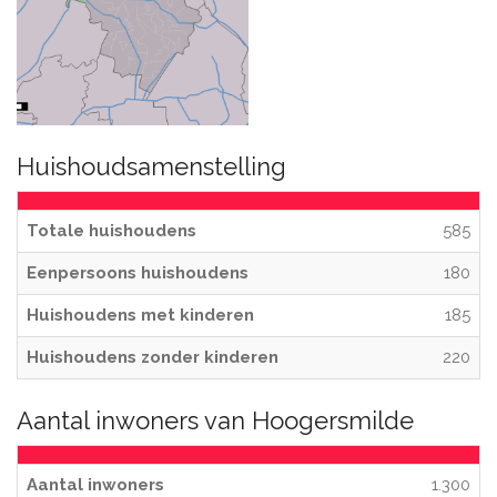
Huishoudsamenstelling
Totale huishoudens
585
Eenpersoons huishoudens
180
Huishoudens met kinderen
185
Huishoudens zonder kinderen
220
Aantal inwoners van Hoogersmilde
Aantal inwoners
1.300