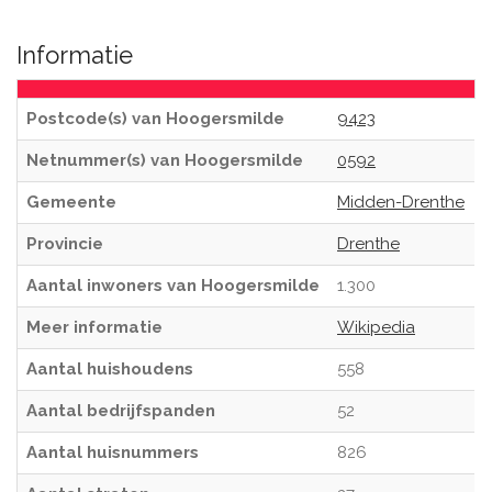
Informatie
Postcode(s) van Hoogersmilde
9423
Netnummer(s) van Hoogersmilde
0592
Gemeente
Midden-Drenthe
Provincie
Drenthe
Aantal inwoners van Hoogersmilde
1.300
Meer informatie
Wikipedia
Aantal huishoudens
558
Aantal bedrijfspanden
52
Aantal huisnummers
826