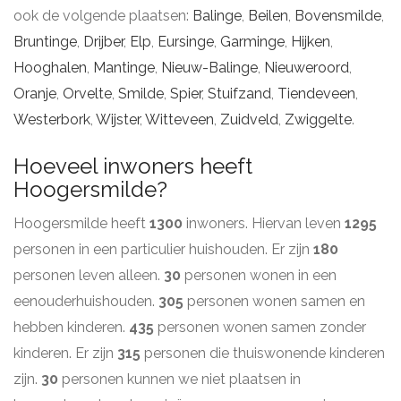
ook de volgende plaatsen:
Balinge
,
Beilen
,
Bovensmilde
,
Bruntinge
,
Drijber
,
Elp
,
Eursinge
,
Garminge
,
Hijken
,
Hooghalen
,
Mantinge
,
Nieuw-Balinge
,
Nieuweroord
,
Oranje
,
Orvelte
,
Smilde
,
Spier
,
Stuifzand
,
Tiendeveen
,
Westerbork
,
Wijster
,
Witteveen
,
Zuidveld
,
Zwiggelte
.
Hoeveel inwoners heeft
Hoogersmilde?
Hoogersmilde heeft
1300
inwoners. Hiervan leven
1295
personen in een particulier huishouden. Er zijn
180
personen leven alleen.
30
personen wonen in een
eenouderhuishouden.
305
personen wonen samen en
hebben kinderen.
435
personen wonen samen zonder
kinderen. Er zijn
315
personen die thuiswonende kinderen
zijn.
30
personen kunnen we niet plaatsen in