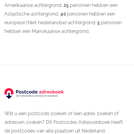
Amerikaanse achtergrond.
25
personen hebben een
Aziastische achtergrond.
40
personen hebben een
europese (Niet nederlandse) achtergrond.
5
personen
hebben een Marrokaanse achtergrond.
Wilt u een postcode zoeken of een adres zoeken of
adressen zoeken? Dit Postcodes Adressenboek heeft
de postcodes van alle plaatsen uit Nederland.