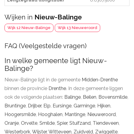
Lengtegraad (longitude)
6.63075000
Wijken in
Nieuw-Balinge
Wijk 12 Nieuw-Balinge
Wijk 13 Nieuweroord
FAQ (Veelgestelde vragen)
In welke gemeente ligt Nieuw-
Balinge?
Nieuw-Balinge ligt in de gemeente
Midden-Drenthe
binnen de provincie
Drenthe
. In deze gemeente liggen
ook de volgende plaatsen:
Balinge
,
Beilen
,
Bovensmilde
,
Bruntinge
,
Drijber
,
Elp
,
Eursinge
,
Garminge
,
Hijken
,
Hoogersmilde
,
Hooghalen
,
Mantinge
,
Nieuweroord
,
Oranje
,
Orvelte
,
Smilde
,
Spier
,
Stuifzand
,
Tiendeveen
,
Westerbork
,
Wijster
,
Witteveen
,
Zuidveld
,
Zwiggelte
.