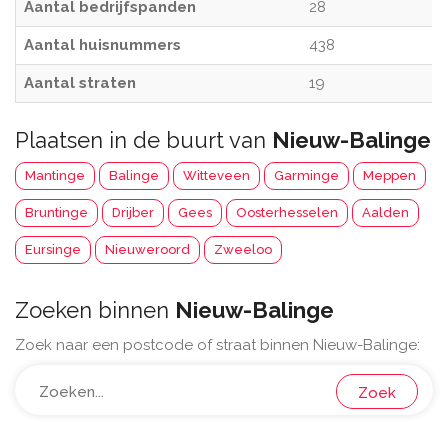
Aantal bedrijfspanden
28
Aantal huisnummers
438
Aantal straten
19
Plaatsen in de buurt van
Nieuw-Balinge
Mantinge
Balinge
Witteveen
Garminge
Meppen
Bruntinge
Drijber
Gees
Oosterhesselen
Aalden
Eursinge
Nieuweroord
Zweeloo
Zoeken binnen
Nieuw-Balinge
Zoek naar een postcode of straat binnen Nieuw-Balinge:
Zoek