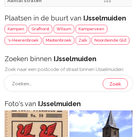
Aantal straten
144
Plaatsen in de buurt van
IJsselmuiden
Kampen
Grafhorst
Wilsum
Kamperveen
's-Heerenbroek
Mastenbroek
Zalk
Noordeinde Gld
Zoeken binnen
IJsselmuiden
Zoek naar een postcode of straat binnen IJsselmuiden:
Zoek
Foto's van
IJsselmuiden