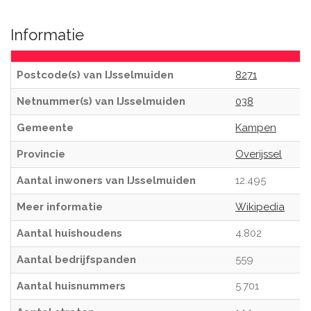
Informatie
Postcode(s) van IJsselmuiden
8271
Netnummer(s) van IJsselmuiden
038
Gemeente
Kampen
Provincie
Overijssel
Aantal inwoners van IJsselmuiden
12.495
Meer informatie
Wikipedia
Aantal huishoudens
4.802
Aantal bedrijfspanden
559
Aantal huisnummers
5.701