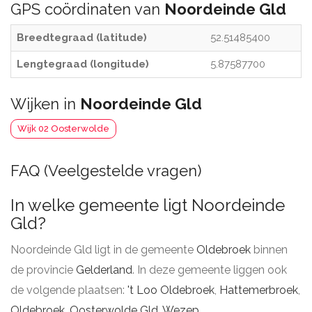
GPS coördinaten van
Noordeinde Gld
Breedtegraad (latitude)
52.51485400
Lengtegraad (longitude)
5.87587700
Wijken in
Noordeinde Gld
Wijk 02 Oosterwolde
FAQ (Veelgestelde vragen)
In welke gemeente ligt Noordeinde
Gld?
Noordeinde Gld ligt in de gemeente
Oldebroek
binnen
de provincie
Gelderland
. In deze gemeente liggen ook
de volgende plaatsen:
't Loo Oldebroek
,
Hattemerbroek
,
Oldebroek
,
Oosterwolde Gld
,
Wezep
.