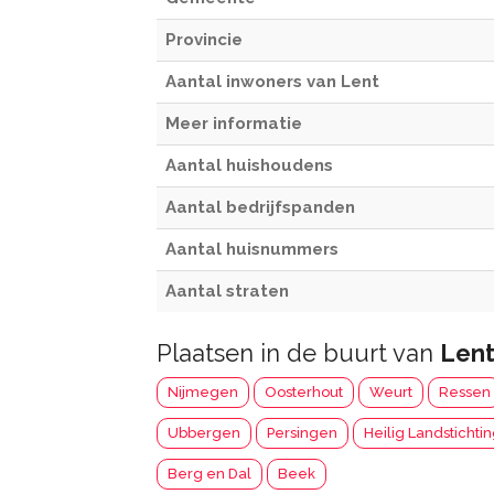
Provincie
Aantal inwoners van Lent
Meer informatie
Aantal huishoudens
Aantal bedrijfspanden
Aantal huisnummers
Aantal straten
Plaatsen in de buurt van
Len
Nijmegen
Oosterhout
Weurt
Ressen
Ubbergen
Persingen
Heilig Landstichti
Berg en Dal
Beek