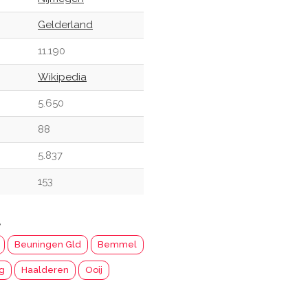
Gelderland
11.190
Wikipedia
5.650
88
5.837
153
t
Beuningen Gld
Bemmel
ng
Haalderen
Ooij