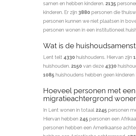
samen en hebben kinderen.
2135
persone
kinderen. Er zijn
3880
personen die thuisw
personen kunnen we niet plaatsen in bov
personen wonen in een institutioneel hui
Wat is de huishoudsamenste
Lent telt
4330
huishoudens. Hiervan zijn
huishouden.
2150
van deze
4330
huishou
1085
huishoudens hebben geen kinderen 
Hoeveel personen met een
migratieachtergrond wonen 
In Lent wonen in totaal
2245
personen met
Hiervan hebben
245
personen een Afrika
personen hebben een Amerikaanse achte