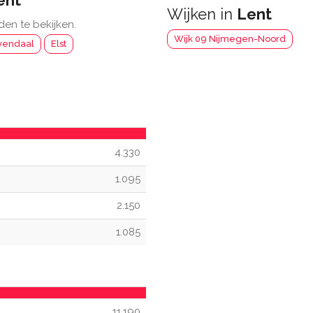
ent
Wijken in
Lent
den te bekijken.
Wijk 09 Nijmegen-Noord
yendaal
Elst
4.330
1.095
2.150
1.085
11.190