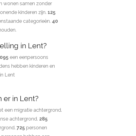
n wonen samen zonder
onende kinderen zijn.
125
enstaande categorieën.
40
shouden.
lling in Lent?
1095
een eenpersoons
dens hebben kinderen en
in Lent
er in Lent?
 een migratie achtergrond.
anse achtergrond.
285
rgrond.
725
personen