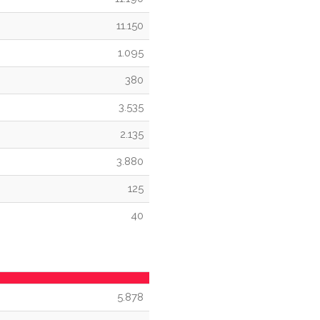
11.150
1.095
380
3.535
2.135
3.880
125
40
5.878