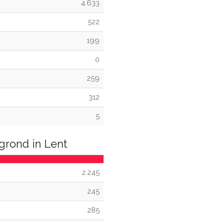
4.633
522
199
0
259
312
5
grond in Lent
2.245
245
285