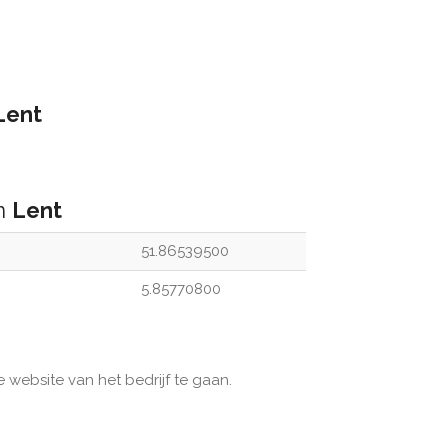
Lent
an
Lent
51.86539500
5.85770800
e website van het bedrijf te gaan.