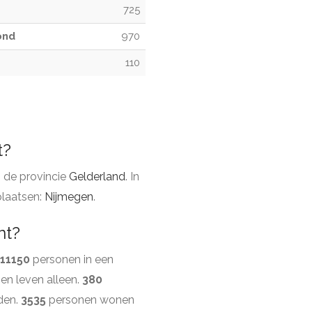
725
ond
970
110
t?
 de provincie
Gelderland
. In
laatsen:
Nijmegen
.
nt?
11150
personen in een
en leven alleen.
380
den.
3535
personen wonen