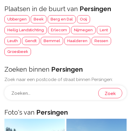
Plaatsen in de buurt van
Persingen
Ubbergen
Beek
Berg en Dal
Ooij
Heilig Landstichting
Erlecom
Nijmegen
Lent
Leuth
Gendt
Bemmel
Haalderen
Ressen
Groesbeek
Zoeken binnen
Persingen
Zoek naar een postcode of straat binnen Persingen:
Zoek
Foto's van
Persingen