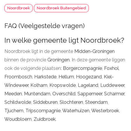
Noordbroek
Noordbroek Buitengebied
FAQ (Veelgestelde vragen)
In welke gemeente ligt Noordbroek?
Noordbroek ligt in de gemeente
Midden-Groningen
binnen de provincie
Groningen
. In deze gemeente liggen
ook de volgende plaatsen:
Borgercompagnie
,
Foxhol
,
Froombosch
,
Harkstede
,
Hellum
,
Hoogezand
,
Kiel-
Windeweer
,
Kolham
,
Kropswolde
,
Lageland
,
Luddeweer
,
Meeden
,
Muntendam
,
Overschild
,
Sappemeer
,
Scharmer
,
Schildwolde
,
Siddeburen
,
Slochteren
,
Steendam
,
Tjuchem
,
Tripscompagnie
,
Waterhuizen
,
Westerbroek
,
Woudbloem
,
Zuidbroek
.