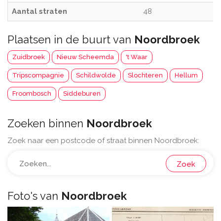
Aantal straten
48
Plaatsen in de buurt van
Noordbroek
Zuidbroek
Nieuw Scheemda
't Waar
Tripscompagnie
Schildwolde
Slochteren
Hellum
Froombosch
Siddeburen
Zoeken binnen
Noordbroek
Zoek naar een postcode of straat binnen Noordbroek:
Zoek
Foto's van
Noordbroek