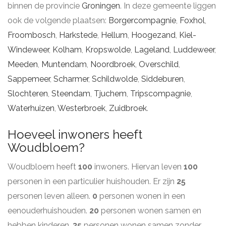
binnen de provincie
Groningen
. In deze gemeente liggen
ook de volgende plaatsen:
Borgercompagnie
,
Foxhol
,
Froombosch
,
Harkstede
,
Hellum
,
Hoogezand
,
Kiel-
Windeweer
,
Kolham
,
Kropswolde
,
Lageland
,
Luddeweer
,
Meeden
,
Muntendam
,
Noordbroek
,
Overschild
,
Sappemeer
,
Scharmer
,
Schildwolde
,
Siddeburen
,
Slochteren
,
Steendam
,
Tjuchem
,
Tripscompagnie
,
Waterhuizen
,
Westerbroek
,
Zuidbroek
.
Hoeveel inwoners heeft
Woudbloem?
Woudbloem heeft
100
inwoners. Hiervan leven
100
personen in een particulier huishouden. Er zijn
25
personen leven alleen.
0
personen wonen in een
eenouderhuishouden.
20
personen wonen samen en
hebben kinderen.
35
personen wonen samen zonder