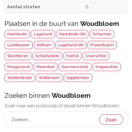
Aantal straten
6
Plaatsen in de buurt van
Woudbloem
Harkstede
Lageland
Harkstede GN
Scharmer
Luddeweer
Kolham
Lageland GN
Froombosch
Slochteren
Schildwolde
Foxhol
Overschild
Hoogezand
Meerstad
Garmerwolde
Kropswolde
Westerbroek
Woltersum
Sappemeer
Zoeken binnen
Woudbloem
Zoek naar een postcode of straat binnen Woudbloem:
Zoek