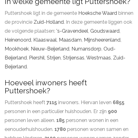
In welke gemeente ligt Puttershoek?
Puttershoek ligt in de gemeente
Hoeksche Waard
binnen
de provincie
Zuid-Holland
. In deze gemeente liggen ook
de volgende plaatsen:
's-Gravendeel
,
Goudswaard
,
Heinenoord
,
Klaaswaal
,
Maasdam
,
Mijnsheerenland
,
Mookhoek
,
Nieuw-Beijerland
,
Numansdorp
,
Oud-
Beijerland
,
Piershil
,
Strijen
,
Strijensas
,
Westmaas
,
Zuid-
Beijerland
.
Hoeveel inwoners heeft
Puttershoek?
Puttershoek heeft
7115
inwoners. Hiervan leven
6855
personen in een particulier huishouden. Er zijn
900
personen leven alleen.
185
personen wonen in een
eenouderhuishouden.
1780
personen wonen samen en