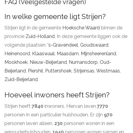
FAQ (Veelgestelde vragen)
In welke gemeente ligt Strijen?
Strijen ligt in de gemeente
Hoeksche Waard
binnen de
provincie
Zuid-Holland
. In deze gemeente liggen ook de
volgende plaatsen:
's-Gravendeel
,
Goudswaard
,
Heinenoord
,
Klaaswaal
,
Maasdam
,
Mijnsheerenland
,
Mookhoek
,
Nieuw-Beijerland
,
Numansdorp
,
Oud-
Beijerland
,
Piershil
,
Puttershoek
,
Strijensas
,
Westmaas
,
Zuid-Beijerland
.
Hoeveel inwoners heeft Strijen?
Strijen heeft
7840
inwoners. Hiervan leven
7770
personen in een particulier huishouden. Er zijn
970
personen leven alleen.
230
personen wonen in een
eenouderhuishouden.
1940
personen wonen samen en