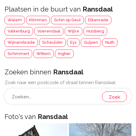
Plaatsen in de buurt van
Ransdaal
Walem
Klimmen
Schin op Geul
Elkenrade
Valkenburg
Voerendaal
Wijlre
Hulsberg
Wijnandsrade
Scheulder
Eys
Gulpen
Nuth
Schimmert
Wittem
Ingber
Zoeken binnen
Ransdaal
Zoek naar een postcode of straat binnen Ransdaal:
Zoek
Foto's van
Ransdaal