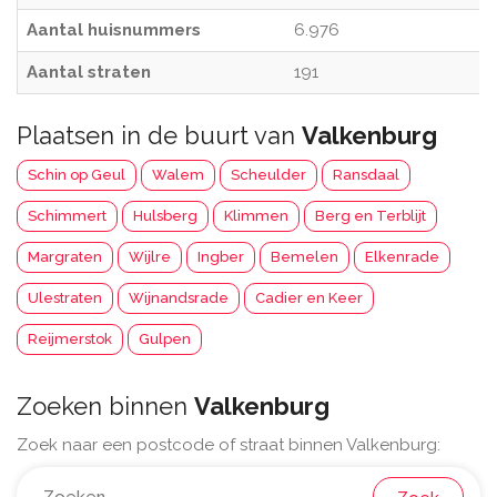
Aantal huisnummers
6.976
Aantal straten
191
Plaatsen in de buurt van
Valkenburg
Schin op Geul
Walem
Scheulder
Ransdaal
Schimmert
Hulsberg
Klimmen
Berg en Terblijt
Margraten
Wijlre
Ingber
Bemelen
Elkenrade
Ulestraten
Wijnandsrade
Cadier en Keer
Reijmerstok
Gulpen
Zoeken binnen
Valkenburg
Zoek naar een postcode of straat binnen Valkenburg: