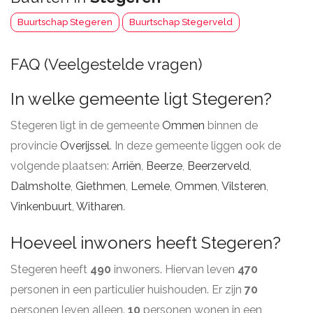
Buurtschap Stegeren
Buurtschap Stegerveld
FAQ (Veelgestelde vragen)
In welke gemeente ligt Stegeren?
Stegeren ligt in de gemeente
Ommen
binnen de
provincie
Overijssel
. In deze gemeente liggen ook de
volgende plaatsen:
Arriën
,
Beerze
,
Beerzerveld
,
Dalmsholte
,
Giethmen
,
Lemele
,
Ommen
,
Vilsteren
,
Vinkenbuurt
,
Witharen
.
Hoeveel inwoners heeft Stegeren?
Stegeren heeft
490
inwoners. Hiervan leven
470
personen in een particulier huishouden. Er zijn
70
personen leven alleen.
10
personen wonen in een