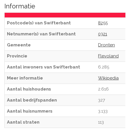
Informatie
Postcode(s) van Swifterbant
8255
Netnummer(s) van Swifterbant
0321
Gemeente
Dronten
Provincie
Flevoland
Aantal inwoners van Swifterbant
6.285
Meer informatie
Wikipedia
Aantal huishoudens
2.616
Aantal bedrijfspanden
327
Aantal huisnummers
3.133
Aantal straten
113