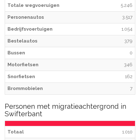
Totale wegvoeruigen
5.246
Personenautos
3.517
Bedrijfsvoertuigen
1.054
Bestelautos
379
Bussen
0
Motorfietsen
346
Snorfietsen
162
Brommobielen
7
Personen met migratieachtergrond in
Swifterbant
Totaal
1.010