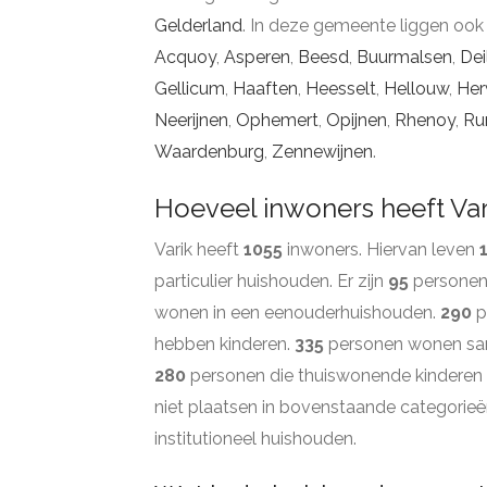
Gelderland
. In deze gemeente liggen ook
Acquoy
,
Asperen
,
Beesd
,
Buurmalsen
,
Dei
Gellicum
,
Haaften
,
Heesselt
,
Hellouw
,
Her
Neerijnen
,
Ophemert
,
Opijnen
,
Rhenoy
,
Ru
Waardenburg
,
Zennewijnen
.
Hoeveel inwoners heeft Var
Varik heeft
1055
inwoners. Hiervan leven
particulier huishouden. Er zijn
95
personen 
wonen in een eenouderhuishouden.
290
p
hebben kinderen.
335
personen wonen same
280
personen die thuiswonende kinderen 
niet plaatsen in bovenstaande categorieë
institutioneel huishouden.