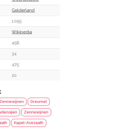
Gelderland
1.055
Wikipedia
458
34
475
20
k
Zennewijnen
Dreumel
denoijen
Zennewijnen
aath
Kapel-Avezaath