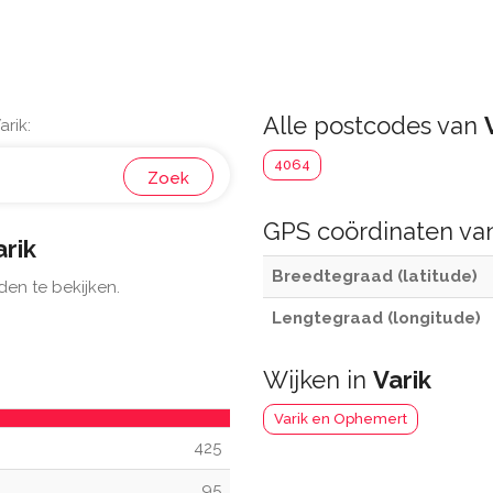
Alle postcodes van
rik:
4064
Zoek
GPS coördinaten v
arik
Breedtegraad (latitude)
den te bekijken.
Lengtegraad (longitude)
Wijken in
Varik
Varik en Ophemert
425
95