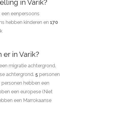
ling in Varik?
5
een eenpersoons
ns hebben kinderen en
170
ik
er in Varik?
en migratie achtergrond.
se achtergrond.
5
personen
0
personen hebben een
ben een europese (Niet
ebben een Marrokaanse