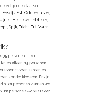
 de volgende plaatsen:
l
,
Enspijk
,
Est
,
Geldermalsen
,
wijnen
,
Heukelum
,
Meteren
,
mpt
,
Spijk
,
Tricht
,
Tuil
,
Vuren
,
ik?
1035
personen in een
leven alleen.
15
personen
ersonen wonen samen en
n zonder kinderen. Er zijn
zijn.
20
personen kunnen we
n.
20
personen wonen in een