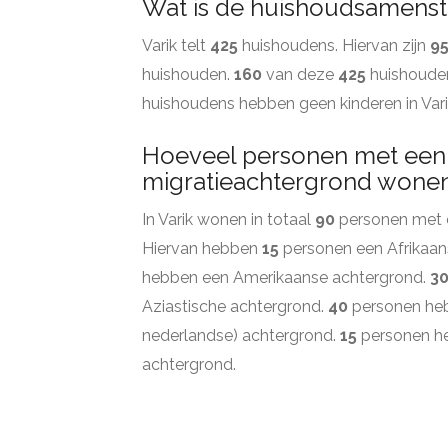
Wat is de huishoudsamenstel
Varik telt
425
huishoudens. Hiervan zijn
9
huishouden.
160
van deze
425
huishoude
huishoudens hebben geen kinderen in Var
Hoeveel personen met een
migratieachtergrond wonen 
In Varik wonen in totaal
90
personen met e
Hiervan hebben
15
personen een Afrikaan
hebben een Amerikaanse achtergrond.
3
Aziastische achtergrond.
40
personen heb
nederlandse) achtergrond.
15
personen h
achtergrond.