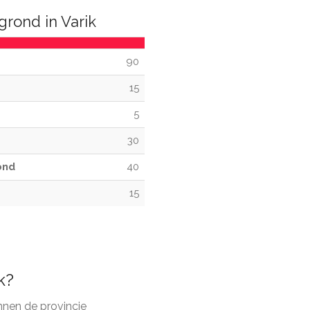
rond in Varik
90
15
5
30
ond
40
15
k?
nnen de provincie