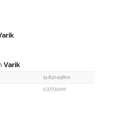
Varik
an
Varik
51.83049800
5.37731200