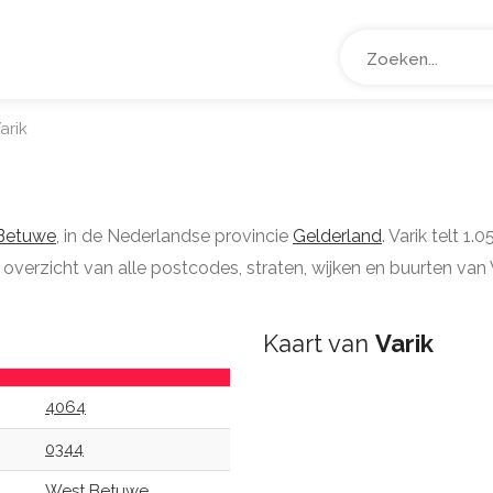
arik
Betuwe
, in de Nederlandse provincie
Gelderland
. Varik telt 1
 overzicht van alle postcodes, straten, wijken en buurten van V
Kaart van
Varik
4064
0344
West Betuwe