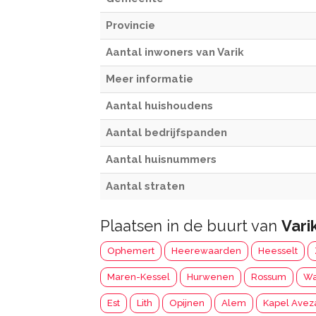
Provincie
Aantal inwoners van Varik
Meer informatie
Aantal huishoudens
Aantal bedrijfspanden
Aantal huisnummers
Aantal straten
Plaatsen in de buurt van
Vari
Ophemert
Heerewaarden
Heesselt
Maren-Kessel
Hurwenen
Rossum
Wa
Est
Lith
Opijnen
Alem
Kapel Avez