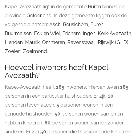
Kapel-Avezaath ligt in de gemeente
Buren
binnen de
provincie
Gelderland
. In deze gemeente liggen ook de
volgende plaatsen:
Asch
,
Beusichem
,
Buren
,
Buurmalsen
,
Eck en Wiel
,
Erichem
,
Ingen
,
Kerk-Avezaath
,
Lienden
,
Maurik
,
Ommeren
,
Ravenswaaij
,
Rijswijk (GLD)
,
Zoelen
,
Zoelmond
.
Hoeveel inwoners heeft Kapel-
Avezaath?
Kapel-Avezaath heeft
185
inwoners. Hiervan leven
185
personen in een particulier huishouden. Er zijn
10
personen leven alleen.
5
personen wonen in een
eenouderhuishouden.
50
personen wonen samen en
hebben kinderen.
60
personen wonen samen zonder
kinderen. Er zijn
50
personen die thuiswonende kinderen