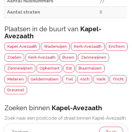
Aantal huisnummers
77
Aantal straten
8
Plaatsen in de buurt van
Kapel-
Avezaath
Kapel Avezaath
Wadenoijen
Kerk-Avezaath
Erichem
Zoelen
Kerk Avezaath
Buren
Zennewijnen
Zennewijnen
Ophemert
Est
Buurmalsen
Meteren
Geldermalsen
Tiel
Asch
Varik
Tricht
Dreumel
Zoeken binnen
Kapel-Avezaath
Zoek naar een postcode of straat binnen Kapel-Avezaath: