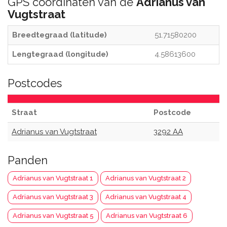
GPS coordinaten van de
Adrianus van
Vugtstraat
Breedtegraad (latitude)
51.71580200
Lengtegraad (longitude)
4.58613600
Postcodes
Straat
Postcode
Adrianus van Vugtstraat
3292 AA
Panden
Adrianus van Vugtstraat 1
Adrianus van Vugtstraat 2
Adrianus van Vugtstraat 3
Adrianus van Vugtstraat 4
Adrianus van Vugtstraat 5
Adrianus van Vugtstraat 6