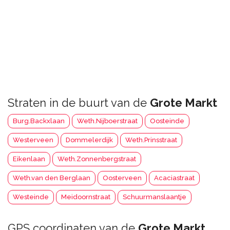
Straten in de buurt van de
Grote Markt
Burg.Backxlaan
Weth.Nijboerstraat
Oosteinde
Westerveen
Dommelerdijk
Weth.Prinsstraat
Eikenlaan
Weth.Zonnenbergstraat
Weth.van den Berglaan
Oosterveen
Acaciastraat
Westeinde
Meidoornstraat
Schuurmanslaantje
GPS coordinaten van de
Grote Markt