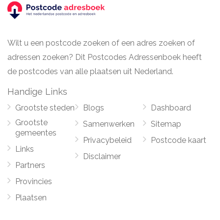
Wilt u een postcode zoeken of een adres zoeken of
adressen zoeken? Dit Postcodes Adressenboek heeft
de postcodes van alle plaatsen uit Nederland.
Handige Links
Grootste steden
Blogs
Dashboard
Grootste
Samenwerken
Sitemap
gemeentes
Privacybeleid
Postcode kaart
Links
Disclaimer
Partners
Provincies
Plaatsen