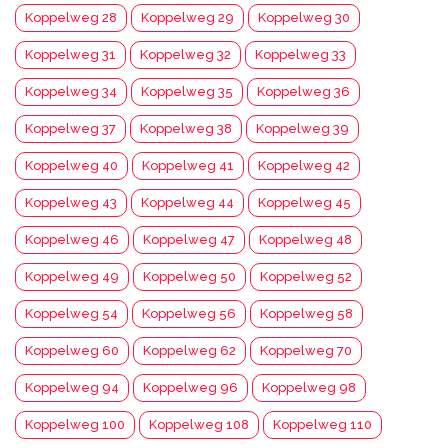
Koppelweg 28
Koppelweg 29
Koppelweg 30
Koppelweg 31
Koppelweg 32
Koppelweg 33
Koppelweg 34
Koppelweg 35
Koppelweg 36
Koppelweg 37
Koppelweg 38
Koppelweg 39
Koppelweg 40
Koppelweg 41
Koppelweg 42
Koppelweg 43
Koppelweg 44
Koppelweg 45
Koppelweg 46
Koppelweg 47
Koppelweg 48
Koppelweg 49
Koppelweg 50
Koppelweg 52
Koppelweg 54
Koppelweg 56
Koppelweg 58
Koppelweg 60
Koppelweg 62
Koppelweg 70
Koppelweg 94
Koppelweg 96
Koppelweg 98
Koppelweg 100
Koppelweg 108
Koppelweg 110