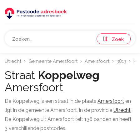
Zoek
Utrecht
Gemeente Amersfoort
Amersfoort
3813
Ko
Straat
Koppelweg
Amersfoort
De Koppelweg is een straat in de plaats
Amersfoort
en
ligt in de gemeente Amersfoort, in de provincie
Utrecht
.
De Koppelweg uit Amersfoort telt 136 panden en heeft
3 verschillende postcodes.