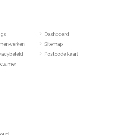
ogs
Dashboard
menwerken
Sitemap
vacybeleid
Postcode kaart
sclaimer
oud.