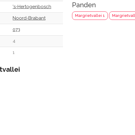
Panden
's-Hertogenbosch
Margrietvallei 1
Margrietvall
Noord-Brabant
073
4
1
tvallei