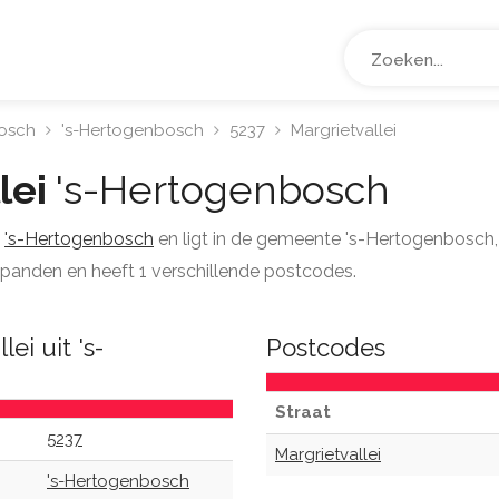
osch
's-Hertogenbosch
5237
Margrietvallei
lei
's-Hertogenbosch
s
's-Hertogenbosch
en ligt in de gemeente 's-Hertogenbosch, 
4 panden en heeft 1 verschillende postcodes.
ei uit 's-
Postcodes
Straat
5237
Margrietvallei
's-Hertogenbosch