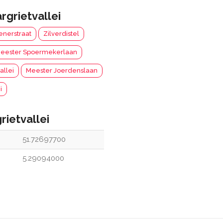
rgrietvallei
nerstraat
Zilverdistel
eester Spoermekerlaan
allei
Meester Joerdenslaan
i
rietvallei
51.72697700
5.29094000