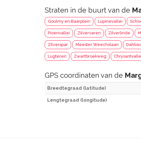
Straten in de buurt van de
Ma
Goulmy en Baarplein
Lupinevallei
Schoe
Pioenvallei
Zilvervaren
Zilverlinde
M
Zilverspar
Meester Weechslaan
Dahliav
Lugteren
Zwartbroekweg
Chrysantvalle
GPS coordinaten van de
Marg
Breedtegraad (latitude)
Lengtegraad (longitude)