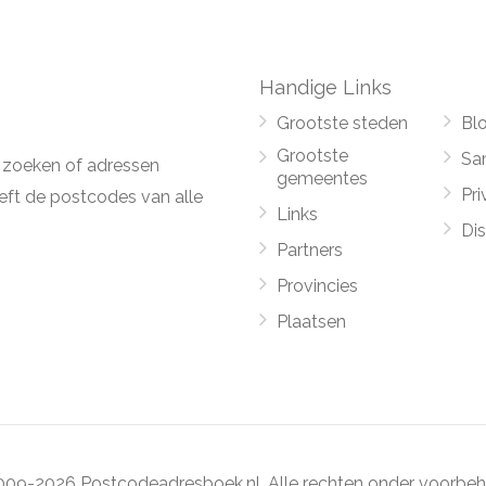
Handige Links
Grootste steden
Bl
Grootste
Sa
 zoeken of adressen
gemeentes
Pri
ft de postcodes van alle
Links
Di
Partners
Provincies
Plaatsen
09-2026 Postcodeadresboek.nl. Alle rechten onder voorbeh