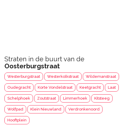
Straten in de buurt van de
Oosterburgstraat
Westerburgstraat
Westerkolkstraat
Wildemanstraat
Oudegracht
Korte Vondelstraat
Keetgracht
Laat
Schelphoek
Zoutstraat
Limmerhoek
Kitsteeg
Wolfpad
Klein Nieuwland
Verdronkenoord
Hooftplein