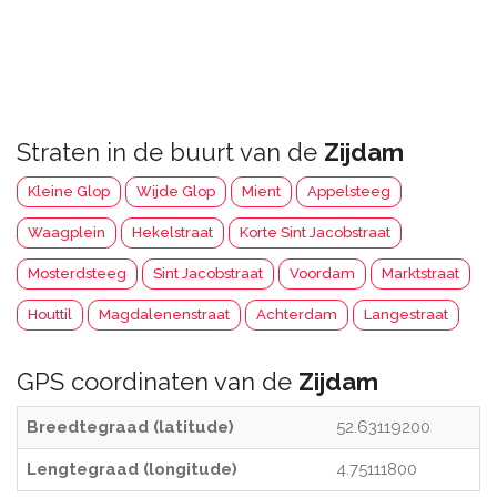
Straten in de buurt van de
Zijdam
Kleine Glop
Wijde Glop
Mient
Appelsteeg
Waagplein
Hekelstraat
Korte Sint Jacobstraat
Mosterdsteeg
Sint Jacobstraat
Voordam
Marktstraat
Houttil
Magdalenenstraat
Achterdam
Langestraat
GPS coordinaten van de
Zijdam
Breedtegraad (latitude)
52.63119200
Lengtegraad (longitude)
4.75111800