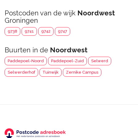
Postcoden van de wijk
Noordwest
Groningen
9738
9741
9742
9747
Buurten in de
Noordwest
Paddepoel-Noord
Paddepoel-Zuid
Selwerd
Selwerderhof
Tuinwijk
Zernike Campus