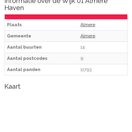
Informatie over de Wijk 01 Almere
Haven
Plaats
Almere
Gemeente
Almere
Aantal buurten
14
Aantal postcodes
9
Aantal panden
11793
Kaart