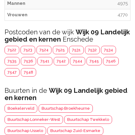
Mannen
4975
Vrouwen
4770
Postcoden van de wijk
Wijk 09 Landelijk
gebied en kernen
Enschede
7522
7523
7524
7525
7531
7532
7534
7535
7536
7541
7542
7544
7545
7546
7547
7548
Buurten in de
Wijk 09 Landelijk gebied
en kernen
Boekelerveld
Buurtschap Broekheurne
Buurtschap Lonneker-West
Buurtschap Twekkelo
Buurtschap Usselo
Buurtschap Zuid-Esmarke