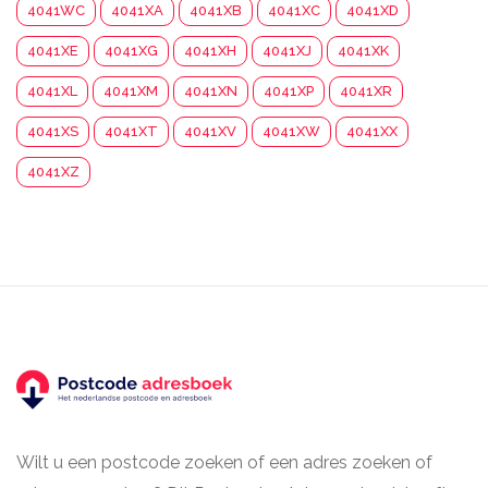
4041WC
4041XA
4041XB
4041XC
4041XD
4041XE
4041XG
4041XH
4041XJ
4041XK
4041XL
4041XM
4041XN
4041XP
4041XR
4041XS
4041XT
4041XV
4041XW
4041XX
4041XZ
Wilt u een postcode zoeken of een adres zoeken of