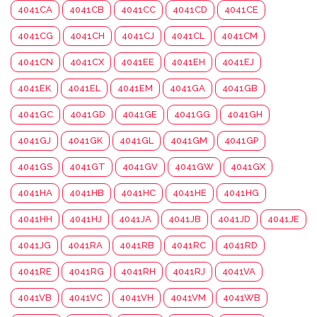
4041CA
4041CB
4041CC
4041CD
4041CE
4041CG
4041CH
4041CJ
4041CL
4041CM
4041CN
4041CX
4041EE
4041EH
4041EJ
4041EK
4041EL
4041EM
4041GA
4041GB
4041GC
4041GD
4041GE
4041GG
4041GH
4041GJ
4041GK
4041GL
4041GM
4041GP
4041GS
4041GT
4041GV
4041GW
4041GX
4041HA
4041HB
4041HC
4041HE
4041HG
4041HH
4041HJ
4041JA
4041JB
4041JD
4041JE
4041JG
4041RA
4041RB
4041RC
4041RD
4041RE
4041RG
4041RH
4041RJ
4041VA
4041VB
4041VC
4041VH
4041VM
4041WB