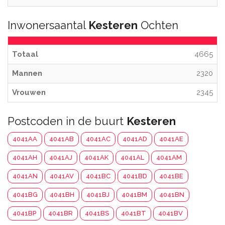
Inwonersaantal
Kesteren
Ochten
Totaal
4665
Mannen
2320
Vrouwen
2345
Postcoden in de buurt
Kesteren
4041AA
4041AB
4041AC
4041AD
4041AE
4041AH
4041AJ
4041AK
4041AL
4041AM
4041AN
4041AV
4041BC
4041BD
4041BE
4041BG
4041BH
4041BJ
4041BM
4041BN
4041BP
4041BR
4041BS
4041BT
4041BV