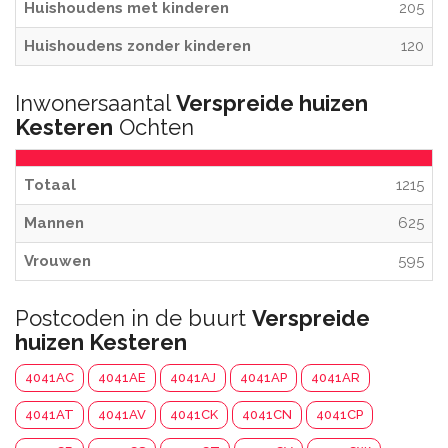
Huishoudens met kinderen
205
Huishoudens zonder kinderen
120
Inwonersaantal
Verspreide huizen
Kesteren
Ochten
Totaal
1215
Mannen
625
Vrouwen
595
Postcoden in de buurt
Verspreide
huizen Kesteren
4041AC
4041AE
4041AJ
4041AP
4041AR
4041AT
4041AV
4041CK
4041CN
4041CP