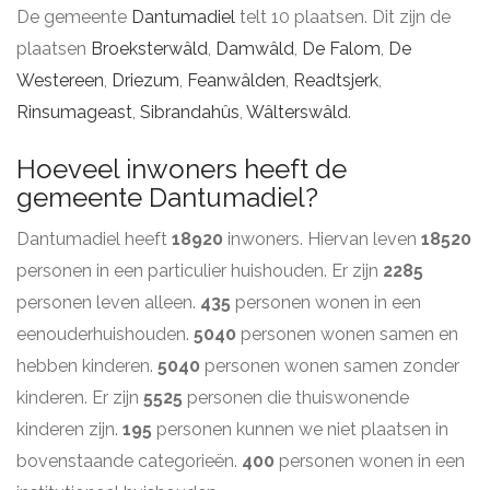
De gemeente
Dantumadiel
telt 10 plaatsen. Dit zijn de
plaatsen
Broeksterwâld
,
Damwâld
,
De Falom
,
De
Westereen
,
Driezum
,
Feanwâlden
,
Readtsjerk
,
Rinsumageast
,
Sibrandahûs
,
Wâlterswâld
.
Hoeveel inwoners heeft de
gemeente Dantumadiel?
Dantumadiel heeft
18920
inwoners. Hiervan leven
18520
personen in een particulier huishouden. Er zijn
2285
personen leven alleen.
435
personen wonen in een
eenouderhuishouden.
5040
personen wonen samen en
hebben kinderen.
5040
personen wonen samen zonder
kinderen. Er zijn
5525
personen die thuiswonende
kinderen zijn.
195
personen kunnen we niet plaatsen in
bovenstaande categorieën.
400
personen wonen in een