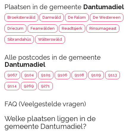
Plaatsen in de gemeente
Dantumadiel
Broeksterwâld
Damwâld
De Falom
De Westereen
Driezum
Feanwâlden
Readtsjerk
Rinsumageast
Sibrandahûs
Wâlterswâld
Alle postcodes in de gemeente
Dantumadiel
9067
9104
9105
9106
9108
9109
9113
9114
9269
9271
FAQ (Veelgestelde vragen)
Welke plaatsen liggen in de
gemeente Dantumadiel?