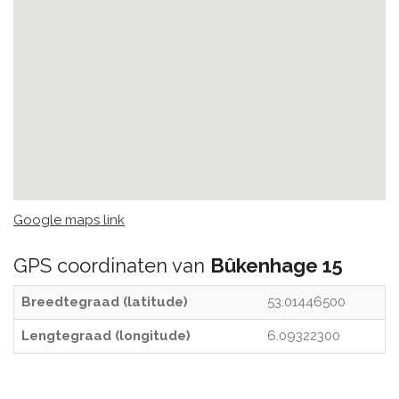
Google maps link
GPS coordinaten van
Bûkenhage 15
Breedtegraad (latitude)
53.01446500
Lengtegraad (longitude)
6.09322300