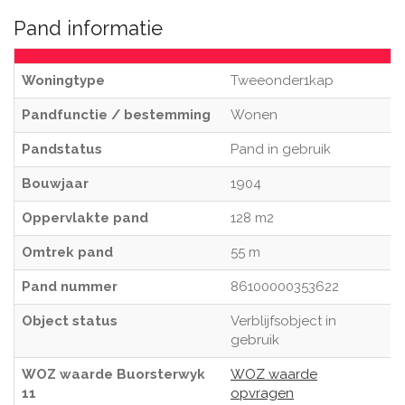
Pand informatie
Woningtype
Tweeonder1kap
Pandfunctie / bestemming
Wonen
Pandstatus
Pand in gebruik
Bouwjaar
1904
Oppervlakte pand
128 m2
Omtrek pand
55 m
Pand nummer
86100000353622
Object status
Verblijfsobject in
gebruik
WOZ waarde Buorsterwyk
WOZ waarde
11
opvragen