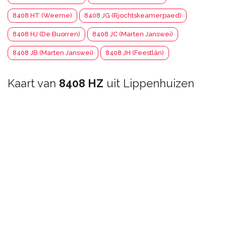
8408 HT (Weeme)
8408 JG (Rjochtskeamerpaed)
8408 HJ (De Buorren)
8408 JC (Marten Janswei)
8408 JB (Marten Janswei)
8408 JH (Feestlân)
Kaart van
8408 HZ
uit Lippenhuizen