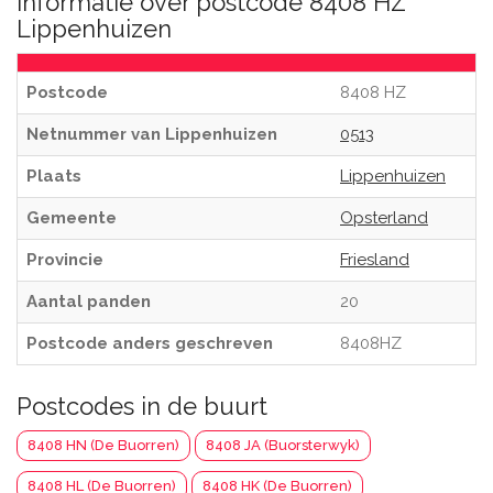
Informatie over postcode 8408 HZ
Lippenhuizen
Postcode
8408 HZ
Netnummer van Lippenhuizen
0513
Plaats
Lippenhuizen
Gemeente
Opsterland
Provincie
Friesland
Aantal panden
20
Postcode anders geschreven
8408HZ
Postcodes in de buurt
8408 HN (De Buorren)
8408 JA (Buorsterwyk)
8408 HL (De Buorren)
8408 HK (De Buorren)