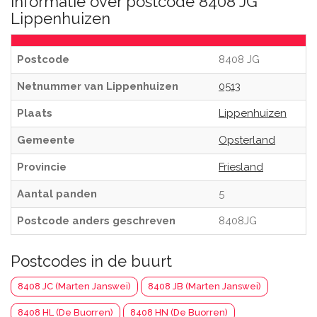
Informatie over postcode 8408 JG
Lippenhuizen
Postcode
8408 JG
Netnummer van Lippenhuizen
0513
Plaats
Lippenhuizen
Gemeente
Opsterland
Provincie
Friesland
Aantal panden
5
Postcode anders geschreven
8408JG
Postcodes in de buurt
8408 JC (Marten Janswei)
8408 JB (Marten Janswei)
8408 HL (De Buorren)
8408 HN (De Buorren)