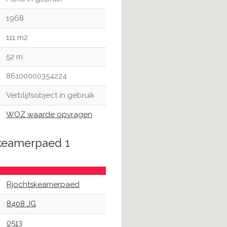
1968
111 m2
52 m
86100000354224
Verblijfsobject in gebruik
WOZ waarde opvragen
skeamerpaed 1
Rjochtskeamerpaed
8408 JG
0513