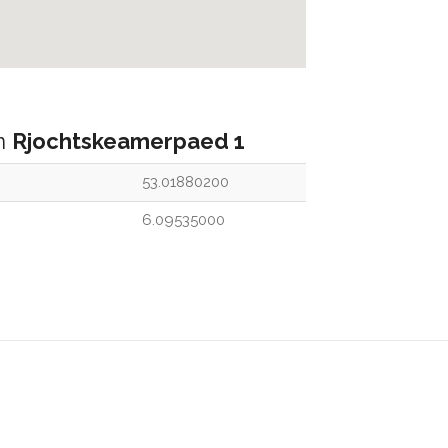
an
Rjochtskeamerpaed 1
53.01880200
6.09535000