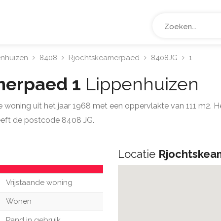
enhuizen
8408
Rjochtskeamerpaed
8408JG
1
merpaed 1
Lippenhuizen
de woning uit het jaar 1968 met een oppervlakte van 111 m2. 
eft de postcode 8408 JG.
Locatie
Rjochtskea
Vrijstaande woning
Wonen
Pand in gebruik