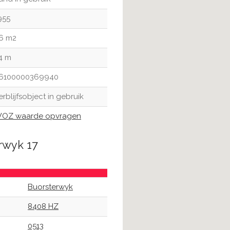
955
6 m2
4 m
6100000369940
erblijfsobject in gebruik
OZ waarde opvragen
rwyk 17
Buorsterwyk
8408 HZ
0513