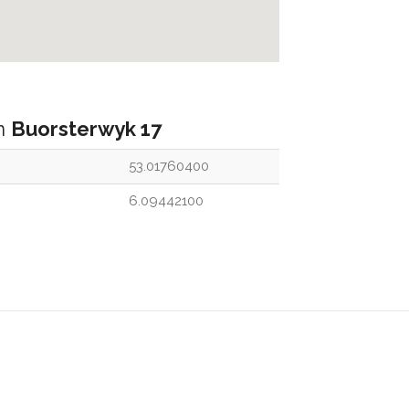
an
Buorsterwyk 17
53.01760400
6.09442100