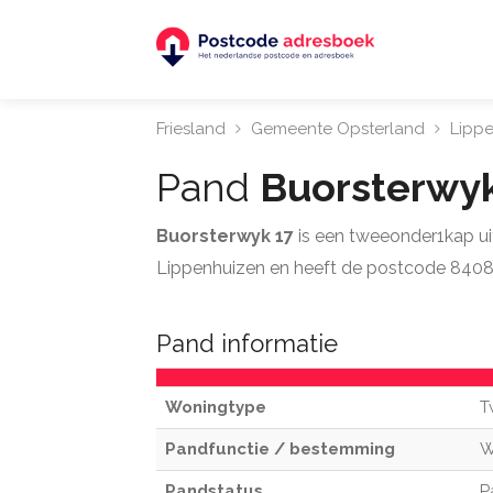
Friesland
Gemeente Opsterland
Lipp
Pand
Buorsterwy
Buorsterwyk 17
is een tweeonder1kap ui
Lippenhuizen en heeft de postcode 8408
Pand informatie
Woningtype
T
Pandfunctie / bestemming
W
Pandstatus
P