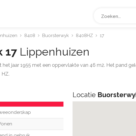
enhuizen
8408
Buorsterwyk
8408HZ
17
k 17
Lippenhuizen
t het jaar 1955 met een oppervlakte van 46 m2. Het pand ge
 HZ.
Locatie
Buorsterwy
weeonder1kap
onen
and in gebruik