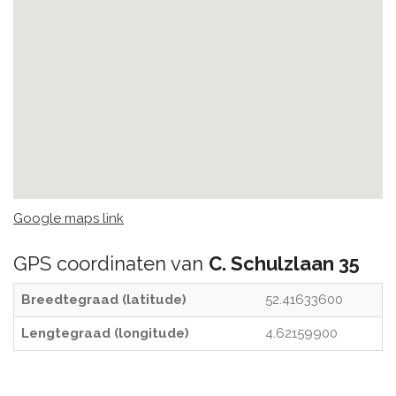
Google maps link
GPS coordinaten van
C. Schulzlaan 35
Breedtegraad (latitude)
52.41633600
Lengtegraad (longitude)
4.62159900