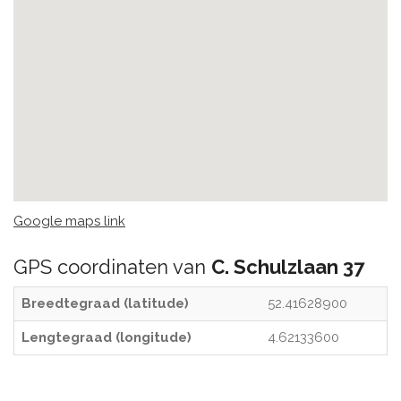
Google maps link
GPS coordinaten van
C. Schulzlaan 37
Breedtegraad (latitude)
52.41628900
Lengtegraad (longitude)
4.62133600