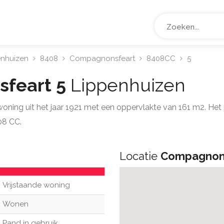
enhuizen
8408
Compagnonsfeart
8408CC
5
feart 5
Lippenhuizen
e woning uit het jaar 1921 met een oppervlakte van 161 m2. 
08 CC.
Locatie
Compagnons
Vrijstaande woning
Wonen
Pand in gebruik