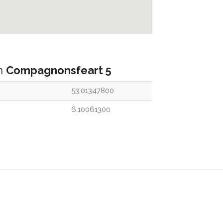
an
Compagnonsfeart 5
53.01347800
6.10061300