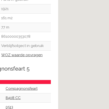
1921
161 m2
77 m
86100000353078
Verblijfsobject in gebruik
WOZ waarde opvragen
nonsfeart 5
Compagnonsfeart
8408 CC
0513