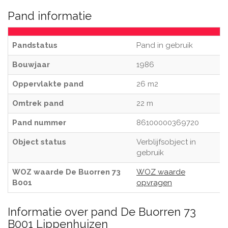
Pand informatie
Pandstatus
Pand in gebruik
Bouwjaar
1986
Oppervlakte pand
26 m2
Omtrek pand
22 m
Pand nummer
86100000369720
Object status
Verblijfsobject in
gebruik
WOZ waarde De Buorren 73
WOZ waarde
B001
opvragen
Informatie over pand De Buorren 73
B001 Lippenhuizen