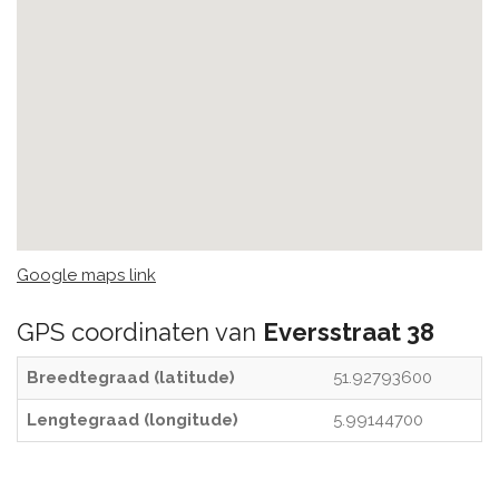
Google maps link
GPS coordinaten van
Eversstraat 38
Breedtegraad (latitude)
51.92793600
Lengtegraad (longitude)
5.99144700