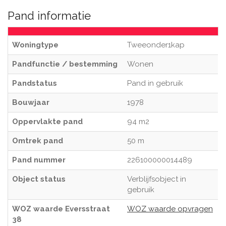
Pand informatie
Woningtype
Tweeonder1kap
Pandfunctie / bestemming
Wonen
Pandstatus
Pand in gebruik
Bouwjaar
1978
Oppervlakte pand
94 m2
Omtrek pand
50 m
Pand nummer
226100000014489
Object status
Verblijfsobject in
gebruik
WOZ waarde Eversstraat
WOZ waarde opvragen
38