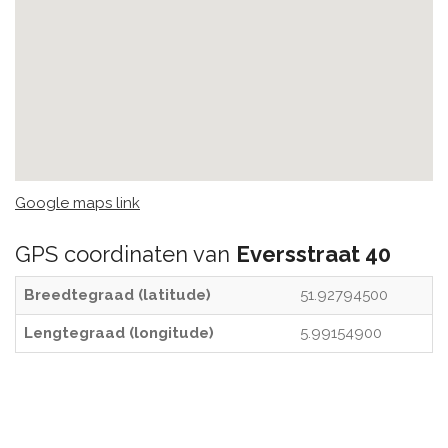
Google maps link
GPS coordinaten van
Eversstraat 40
Breedtegraad (latitude)
51.92794500
Lengtegraad (longitude)
5.99154900