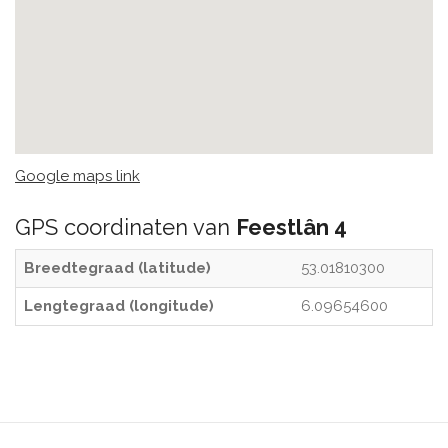
Google maps link
GPS coordinaten van
Feestlân 4
Breedtegraad (latitude)
53.01810300
Lengtegraad (longitude)
6.09654600