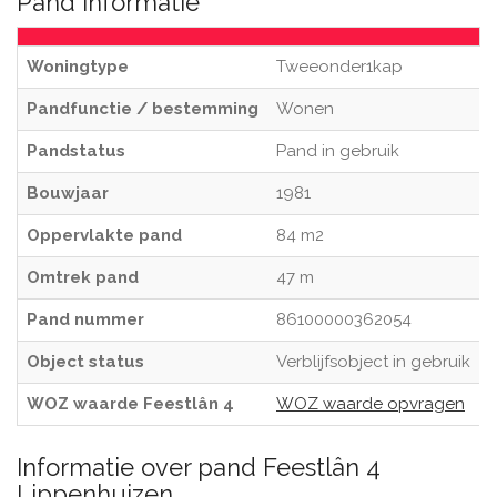
Pand informatie
Woningtype
Tweeonder1kap
Pandfunctie / bestemming
Wonen
Pandstatus
Pand in gebruik
Bouwjaar
1981
Oppervlakte pand
84 m2
Omtrek pand
47 m
Pand nummer
86100000362054
Object status
Verblijfsobject in gebruik
WOZ waarde Feestlân 4
WOZ waarde opvragen
Informatie over pand Feestlân 4
Lippenhuizen