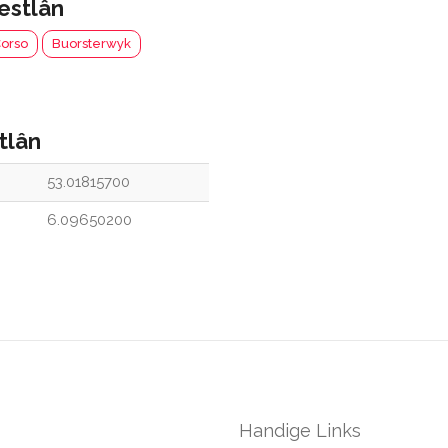
estlân
Corso
Buorsterwyk
tlân
53.01815700
6.09650200
Handige Links