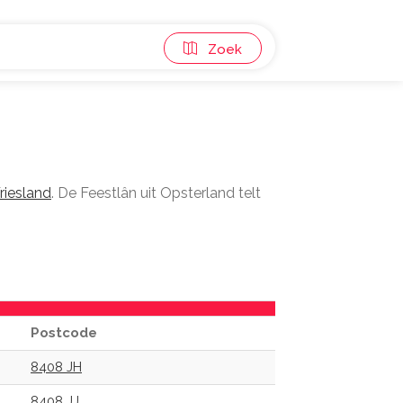
Zoek
riesland
. De Feestlân uit Opsterland telt
Postcode
8408 JH
8408 JJ