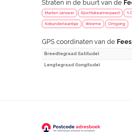
Straten in de buurt van de
Fe
Marten Janswei
Rjochtskeamerpaed
't 
Kobunderleantsje
Weeme
Omgong
GPS coordinaten van de
Fees
Breedtegraad (latitude)
Lengtegraad (longitude)