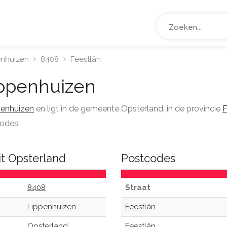
enhuizen
8408
Feestlân
ppenhuizen
penhuizen
en ligt in de gemeente Opsterland, in de provincie
F
codes.
it Opsterland
Postcodes
8408
Straat
Lippenhuizen
Feestlân
Opsterland
Feestlân