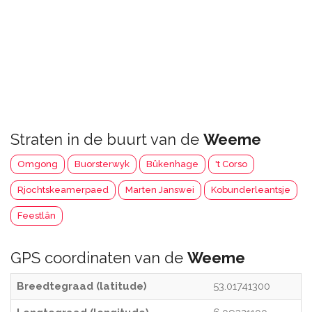
Straten in de buurt van de
Weeme
Omgong
Buorsterwyk
Bûkenhage
't Corso
Rjochtskeamerpaed
Marten Janswei
Kobunderleantsje
Feestlân
GPS coordinaten van de
Weeme
Breedtegraad (latitude)
53.01741300